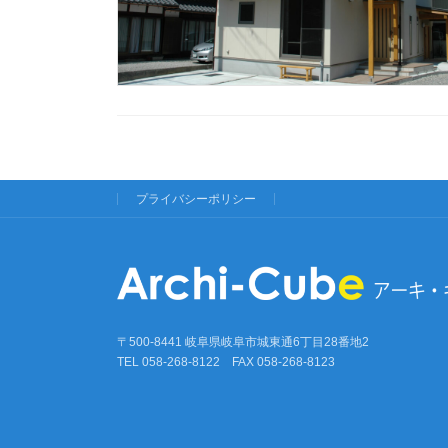
プライバシーポリシー
〒500-8441 岐阜県岐阜市城東通6丁目28番地2
TEL 058-268-8122 FAX 058-268-8123