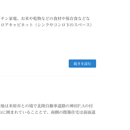
ッチン家電、お米や乾物などの食材や保存食などな
フロアキャビネット（シンクやコンロ下のスペース）
続きを読む
地は米原市との境で北陸自動車道路の神田P.Aの付
山に囲まれていることとで、南側の既築住宅は前面道